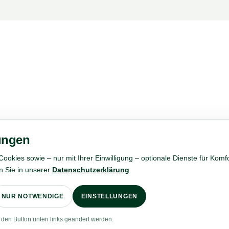
KONTAKT
INITIATIV BEWERBE
hreib uns an!
Wir finden 
ungen
Stelle für Dic
Fragen und Anregungen
kies sowie – nur mit Ihrer Einwilligung – optionale Dienste für Komfor
telefonisch in unseren
Fülle unser Initiativ 
n Sie in unserer
Datenschutzerklärung
.
Geschäftsstellen.
passende Stelle für Di
NUR NOTWENDIGE
EINSTELLUNGEN
KONTAKTIEREN
INITIATIV BEWE
 den Button unten links geändert werden.