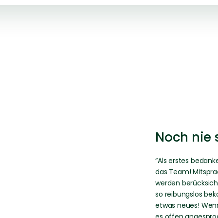
Noch nie 
“Als erstes bedan
das Team! Mitspra
werden berücksicht
so reibungslos be
etwas neues! Wenn
es offen angespro