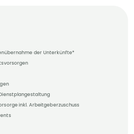
tenübernahme der Unterkünfte*
itsvorsorgen
ngen
Dienstplangestaltung
orsorge inkl. Arbeitgeberzuschuss
ents