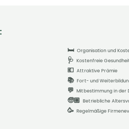
:
🛏️
Organisation und Kos
🩺
Kostenfreie Gesundhe
💶
Attraktive Prämie
📚
Fort- und Weiterbildu
💬
Mitbestimmung in der 
🧓🏼
Betriebliche Altersv
🥳
Regelmäßige Firmenev