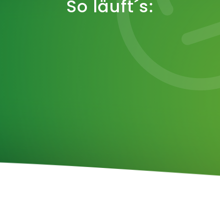
So läuft´s:
Persönliche Karriereberatung