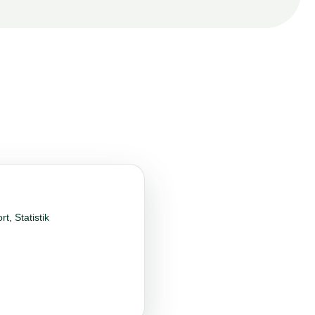
N
eine passende
h!
t, Statistik
Bewerben Formular aus und wir finden die
ch.
RBEN